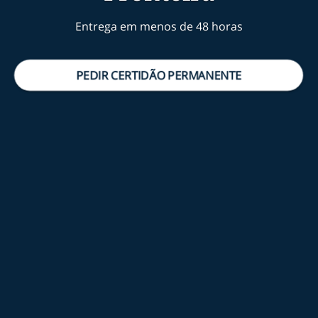
Entrega em menos de 48 horas
PEDIR CERTIDÃO PERMANENTE