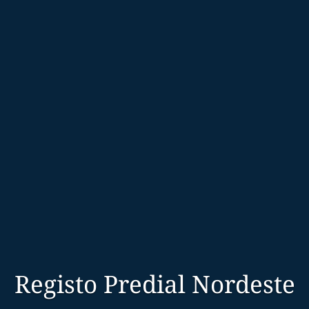
Registo Predial Nordeste