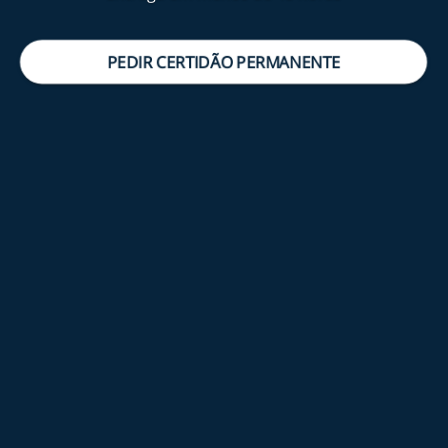
PEDIR CERTIDÃO PERMANENTE